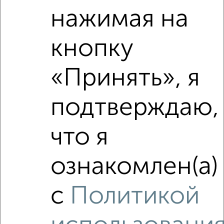
нажимая на
‹
›
кнопку
2
/2
«Принять», я
1-к квартира, вторичка, 40м², 2/24 этаж
₽
₽
5 295 000
131 400
за м²
подтверждаю,
Свердловский район, мкр. Крохалева, Гусарова 5А
Агентство, 10.08.2026
что я
ознакомлен(а)
‹
›
с
Политикой
2
/1