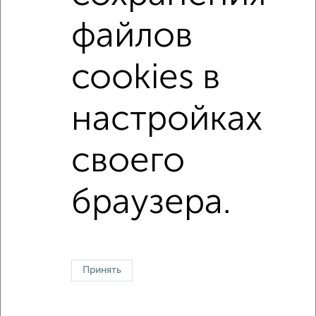
не последний этаж
с балконом
файлов
с центральным отоплением
в строящихся домах
cookies в
в новостройках
в панельном доме
с раздельным санузлом
площадью до 40 м²
настройках
своего
Однокомнатные
Двухкомнатные
Трехкомнатные
4‑комнатные
Квартиры студии
От застройщика
Без посредников
Вторичное жилье
В новостройке
В строящемся доме
В новом доме
браузера.
Контакты
Политика конфиденциальности
Пользовательское соглашение
Пермь, улица Луначарского 62
© 2015–2026
Сайт-доска объявлений недвижимости
О проекте
Принять
Реклама на портале
Новости
Статьи
Блог
Риэлторы
Агентства
Застройщики
Ипотечный калькулятор
Консультации по недвижимости
Разместить объявление