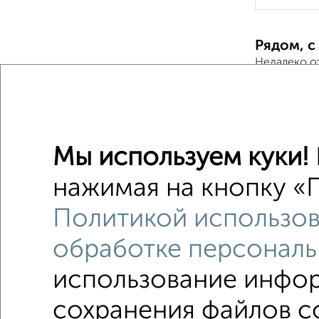
Рядом, с
Недалеко о
2‑комна
Поиск по с
Мы используем куки!
Мотовил
нажимая на кнопку «П
не посл
Политикой использов
в новост
обработке персональ
использование инфор
Однокомнатные
Двухкомнатные
Трехкомна
сохранения файлов co