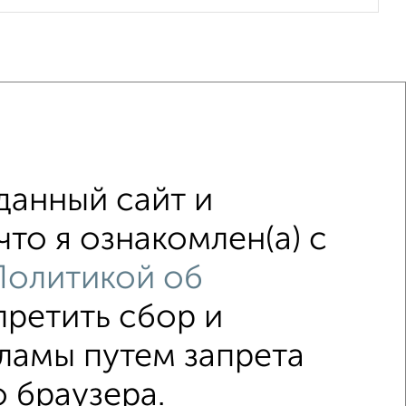
данный сайт и
це ЖК Ветлан
не первый этаж
то я ознакомлен(а) с
нием
в строящихся домах
Политикой об
злом
площадью до 50 м²
претить сбор и
ламы путем запрета
ка
Без посредников
Вторичное жилье
 браузера.