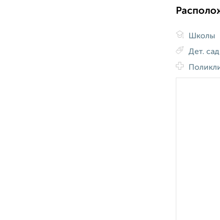
Располо
Школы
Дет. са
Поликл