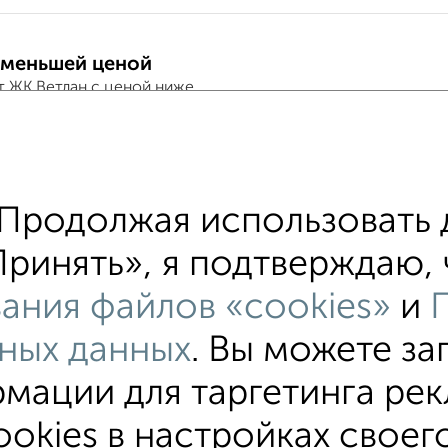
 меньшей ценой
т ЖК Ветлан с ценой ниже
тные квартиры
хожим параметрам:
Продолжая использовать 
ихинский район
микрорайон Вышка II
на ули
ринять», я подтверждаю, ч
едний этаж
с балконом
с центральным отопле
ания файлов «cookies»
и
ройках
в панельном доме
с раздельным сану
ных данных
. Вы можете за
мации для таргетинга рек
тные
4‑комнатные
Квартиры студии
От застройщи
okies в настройках своего
В новостройке
В строящемся доме
В новом доме