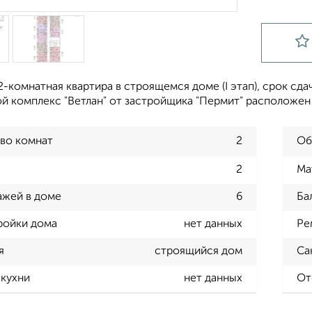
-комнатная квартира в строящемся доме (I этап), срок сдачи
 комплекс "Ветлан" от застройщика "Пермит" расположен в
во комнат
2
Об
2
Ма
ажей в доме
6
Ба
ройки дома
нет данных
Ре
я
строящийся дом
Са
кухни
нет данных
От