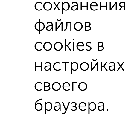
сохранения
Свердловский район
микрорайон Центр
жилой комплекс Гулливер
на улице Революции
файлов
не первый этаж
не последний этаж
с балконом
c большой кухней
с центральным отоплением
cookies в
Вторичное жилье
в монолитном доме
с раздельным санузлом
площадью до 70 м²
настройках
С бытовой техникой
своего
Однокомнатные
Двухкомнатные
Трехкомнатные
4‑комнатные
Квартиры студии
От застройщика
Без посредников
Вторичное жилье
браузера.
В новостройке
В строящемся доме
В новом доме
Контакты
Политика конфиденциальности
Пользовательское соглашение
Пермь, улица Луначарского 62