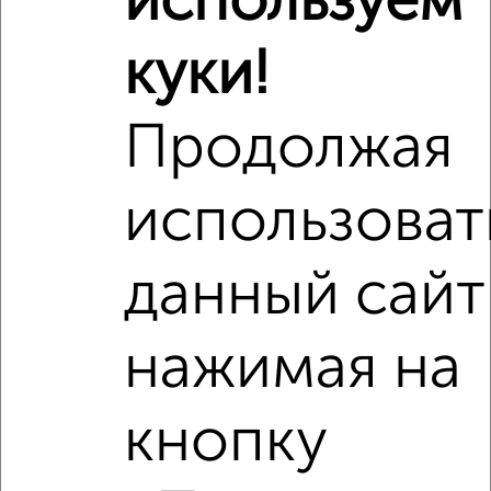
используем
₽
11 693 000
куки!
₽
10 720 000
Продолжая
Средняя цена район
Это предложение
Средняя цена по городу
использоват
Похожие предложения рядом
данный сайт
2‑комнатные квартиры недалеко от Революции 52В
нажимая на
кнопку