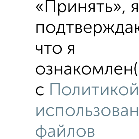
«Принять», 
подтвержда
что я
ознакомлен(
Рядом, с меньшей ценой
Недалеко от Революции 52В с ценой ниже
с
Политико
использова
‹
›
файлов