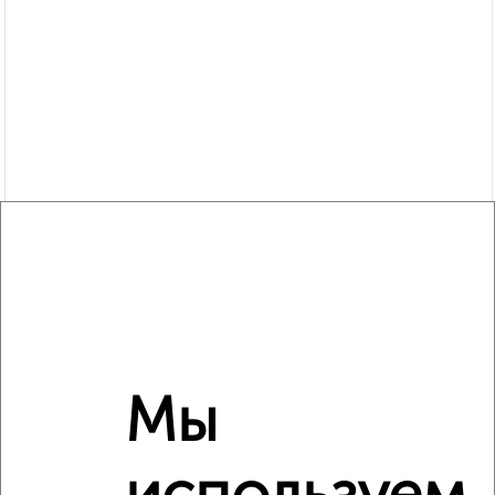
Сравнение средних цен
2‑комнатные квартиры с похожей площадью ±10%
Мы
₽
9 510 000